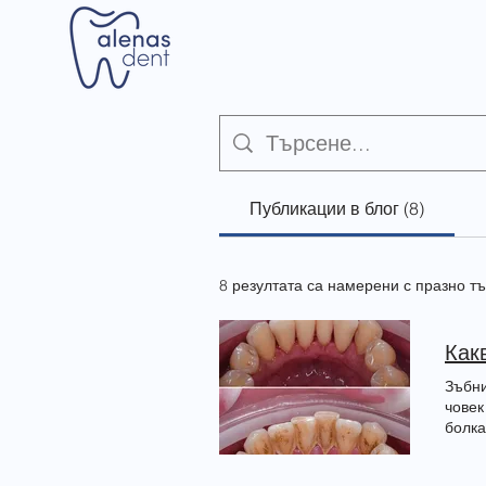
Публикации в блог (8)
8 резултата са намерени с празно т
Зъбни
човек
болка
повли
се об