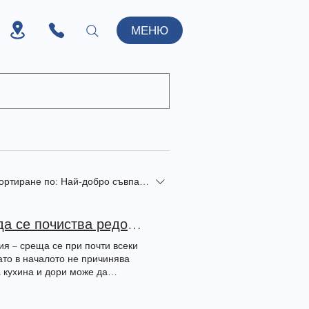
МЕНЮ
ортиране по:
Най-добро съвпадение
Какво представлява зъбният камък и защо трябва да се почиства редовно?
я – среща се при почти всеки
ато в началото не причинява
а кухина и дори може да
не на зъбен камък и налепи Как
дим филм от бактерии,