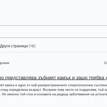
Други страници (16)
ърсене
С
ят камък е едно от най-разпространените стоматологични състояни
 след определена възраст. Въпреки това често се подценява, тъй к
. Но именно той стои в основата на редица заболявания на устнат
яе на общото здраве. Снимка на долни преди след и предпочиства
разува зъбният камък? Всичко започва с зъбната плака – мек, неви